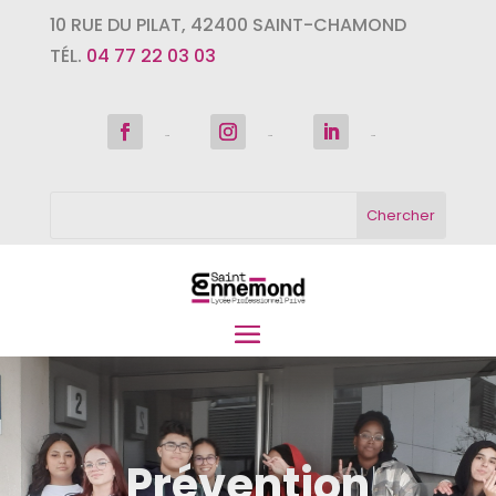
10 RUE DU PILAT
,
42400
SAINT-CHAMOND
TÉL.
04 77 22 03 03
Suivre
Suivre
Suivre
Prévention