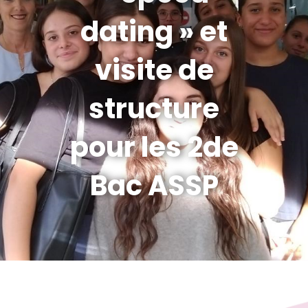
dating » et
visite de
structure
pour les 2de
Bac ASSP