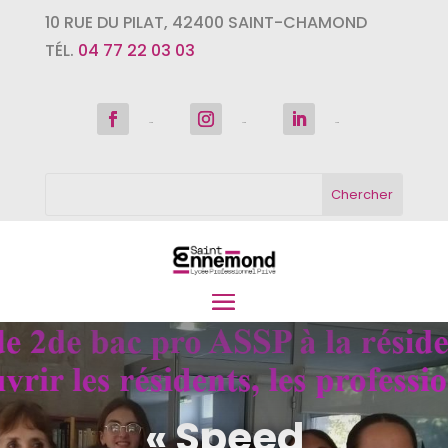
10 RUE DU PILAT
,
42400
SAINT-CHAMOND
TÉL.
04 77 22 03 03
Suivre
Suivre
Suivre
« Speed