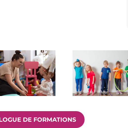
RESSE
TÉLÉPHONE & E-MAIL
ue du Pilat
Tél.
04 77 22 03 03
400
Saint-Chamond
Mail :
contact@st-ennemond
LOGUE DE FORMATIONS