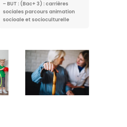
– BUT : (Bac+ 3) : carrières
sociales parcours animation
socioale et socioculturelle
Mentions Légales
Tout droit réservé – 2023
.fr
Création : Good Day Communication