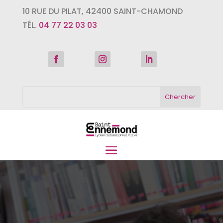
10 RUE DU PILAT
,
42400
SAINT-CHAMOND
TÉL.
04 77 22 03 03
Suivre
Suivre
Suivre