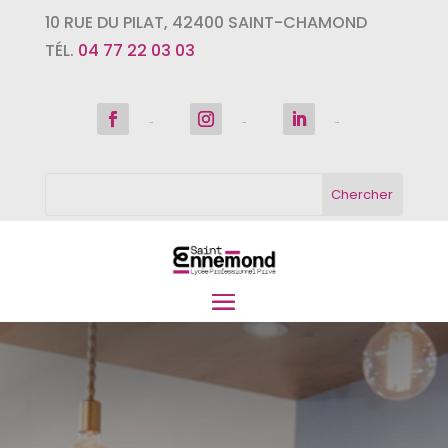
10 RUE DU PILAT
,
42400
SAINT-CHAMOND
TÉL.
04 77 22 03 03
Suivre
Suivre
Suivre