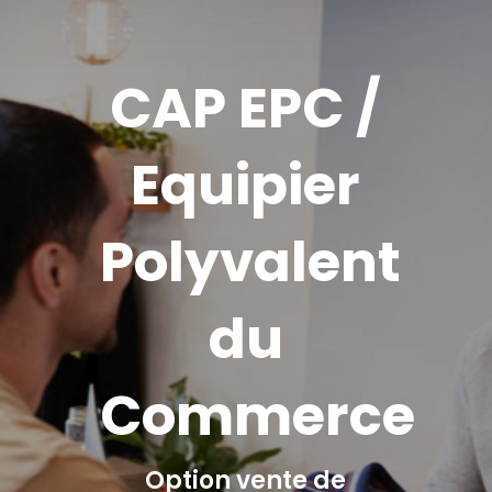
CAP EPC /
Equipier
Polyvalent
du
Commerce
Option vente de