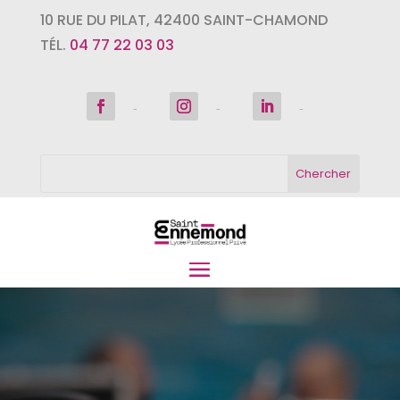
10 RUE DU PILAT
,
42400
SAINT-CHAMOND
TÉL.
04 77 22 03 03
Suivre
Suivre
Suivre