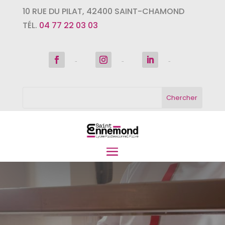
10 RUE DU PILAT
,
42400
SAINT-CHAMOND
TÉL.
04 77 22 03 03
Suivre
Suivre
Suivre