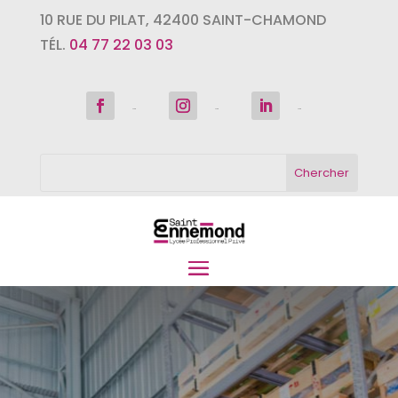
10 RUE DU PILAT
,
42400
SAINT-CHAMOND
TÉL.
04 77 22 03 03
Suivre
Suivre
Suivre