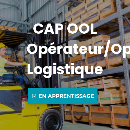
CAP OOL
Opérateur/Op
Logistique
EN APPRENTISSAGE